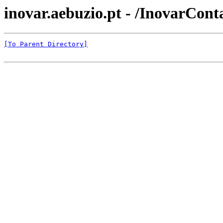
inovar.aebuzio.pt - /InovarCont
[To Parent Directory]